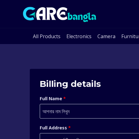
Skip
to
content
All Products
Electronics
Camera
Furnitu
Billing details
Full Name
*
Full Address
*