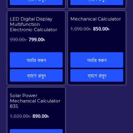
Sale!
Sale!
LED Digital Display
Mechanical Calculator
Multifunction
Original
Current
1,090.00
৳
850.00
৳
Electronic Calculator
price
price
Original
Current
990.00
৳
799.00
৳
was:
is:
price
price
1,090.00৳ .
850.00৳ .
was:
is:
অর্ডার করুন
অর্ডার করুন
990.00৳ .
799.00৳ .
ব্যাগে রাখুন
ব্যাগে রাখুন
Sale!
Solar Power
Mechanical Calculator
835
Original
Current
1,020.00
৳
890.00
৳
price
price