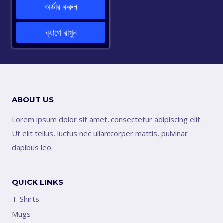
was:
is:
অর্ডার করুন
1,020.00৳ .
890.00৳ .
ব্যাগে রাখুন
ABOUT US
Lorem ipsum dolor sit amet, consectetur adipiscing elit.
Ut elit tellus, luctus nec ullamcorper mattis, pulvinar
dapibus leo.
QUICK LINKS
T-Shirts
Mugs