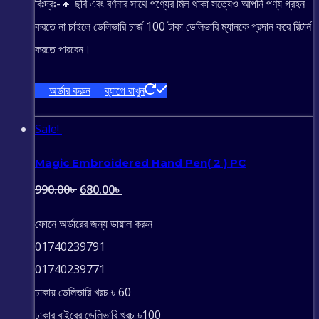
বিঃদ্রঃ-🔸 ছবি এবং বর্ণনার সাথে পণ্যের মিল থাকা সত্যেও আপনি পণ্য গ্রহন
করতে না চাইলে ডেলিভারি চার্জ 100 টাকা ডেলিভারি ম্যানকে প্রদান করে রিটার্ন
করতে পারবেন।
অর্ডার করুন
ব্যাগে রাখুন
Sale!
Magic Embroidered Hand Pen( 2 ) PC
Original
Current
990.00
৳
680.00
৳
price
price
ফোনে অর্ডারের জন্য ডায়াল করুন
was:
is:
01740239791
990.00৳ .
680.00৳ .
01740239771
ঢাকায় ডেলিভারি খরচ ৳ 60
ঢাকার বাইরের ডেলিভারি খরচ ৳100