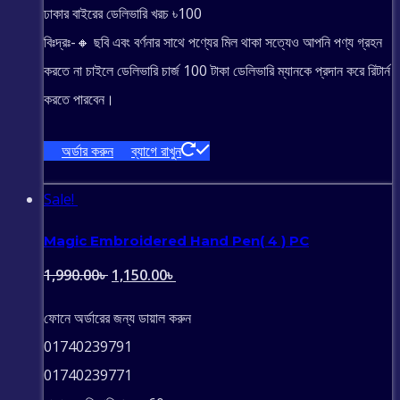
ঢাকার বাইরের ডেলিভারি খরচ ৳100
বিঃদ্রঃ-🔸 ছবি এবং বর্ণনার সাথে পণ্যের মিল থাকা সত্যেও আপনি পণ্য গ্রহন
করতে না চাইলে ডেলিভারি চার্জ 100 টাকা ডেলিভারি ম্যানকে প্রদান করে রিটার্ন
করতে পারবেন।
অর্ডার করুন
ব্যাগে রাখুন
Sale!
Magic Embroidered Hand Pen( 4 ) PC
Original
Current
1,990.00
৳
1,150.00
৳
price
price
ফোনে অর্ডারের জন্য ডায়াল করুন
was:
is:
01740239791
1,990.00৳ .
1,150.00৳ .
01740239771