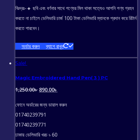
বিঃদ্রঃ-🔸 ছবি এবং বর্ণনার সাথে পণ্যের মিল থাকা সত্যেও আপনি পণ্য গ্রহন
করতে না চাইলে ডেলিভারি চার্জ 100 টাকা ডেলিভারি ম্যানকে প্রদান করে রিটার্ন
করতে পারবেন।
অর্ডার করুন
ব্যাগে রাখুন
Sale!
Magic Embroidered Hand Pen( 3 ) PC
Original
Current
1,250.00
৳
890.00
৳
price
price
ফোনে অর্ডারের জন্য ডায়াল করুন
was:
is:
01740239791
1,250.00৳ .
890.00৳ .
01740239771
ঢাকায় ডেলিভারি খরচ ৳ 60