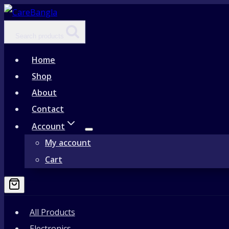
Skip
to
Search products
content
Home
Shop
About
Contact
Account
My account
Cart
All Products
Electronics