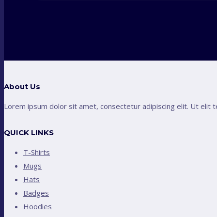
1,190.00৳ .
950.00৳ .
About Us
Lorem ipsum dolor sit amet, consectetur adipiscing elit. Ut elit t
QUICK LINKS
T-Shirts
Mugs
Hats
Badges
Hoodies