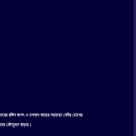
ভিতরের রঙ্গিন জগৎ ও চলমান মাছের নড়াচড়া বেবির চোখের
 তার কৌতূহল বাড়ায়।