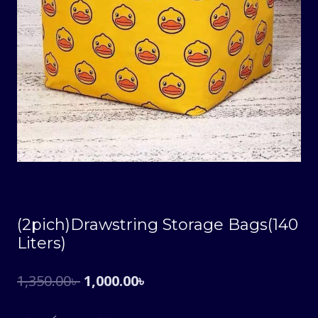
(2pich)Drawstring Storage Bags(140
Liters)
Original
Current
1,350.00
৳
1,000.00
৳
price
price