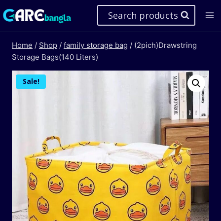
Skip
Search products
to
content
Home
/
Shop
/
family storage bag
/
(2pich)Drawstring
Storage Bags(140 Liters)
Sale!