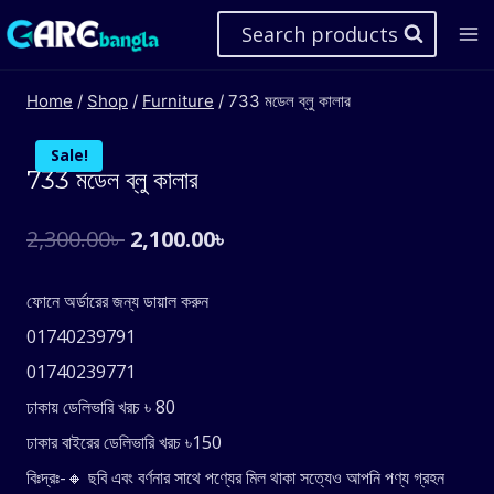
Skip
Search products
to
content
Home
/
Shop
/
Furniture
/
733 মডেল ব্লু কালার
Sale!
733 মডেল ব্লু কালার
Original
Current
2,300.00
৳
2,100.00
৳
price
price
ফোনে অর্ডারের জন্য ডায়াল করুন
was:
is:
01740239791
2,300.00৳ .
2,100.00৳ .
01740239771
ঢাকায় ডেলিভারি খরচ ৳ 80
ঢাকার বাইরের ডেলিভারি খরচ ৳150
বিঃদ্রঃ-🔸 ছবি এবং বর্ণনার সাথে পণ্যের মিল থাকা সত্যেও আপনি পণ্য গ্রহন