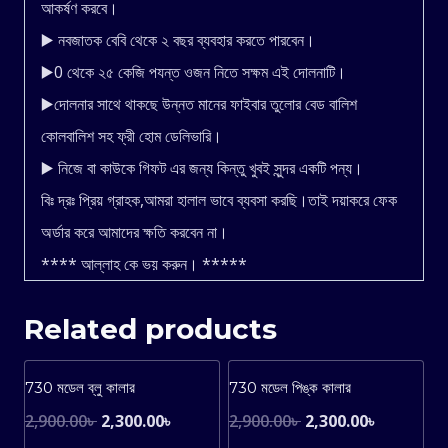
আকর্ষণ করবে।
▶️ নবজাতক বেবি থেকে ২ বছর ব্যবহার করতে পারবেন।
▶️0 থেকে ২৫ কেজি পযন্ত ওজন নিতে সক্ষম এই দোলনাটি।
▶️দোলনার সাথে থাকছে উন্নত মানের ফাইবার তুলোর বেড বালিশ
কোলবালিশ সহ ফ্রী হোম ডেলিভারি।
▶️ নিজে বা কাউকে গিফট এর জন্য কিন্তু খুবই সুন্দর একটি পন্য।
বিঃ দ্রঃ প্রিয় গ্রাহক,আমরা হালাল ভাবে ব্যবসা করছি।তাই দয়াকরে ফেক
অর্ডার করে আমাদের ক্ষতি করবেন না।
**** আল্লাহ কে ভয় করুন। *****
Related products
Sale!
Sale!
730 মডেল ব্লু কালার
730 মডেল পিঙ্ক কালার
Original
Current
Original
Current
2,900.00
৳
2,300.00
৳
2,900.00
৳
2,300.00
৳