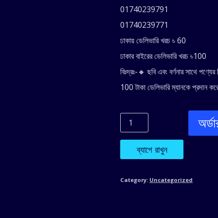
was:
is
01740239791
2,990.00৳ .
2,
01740239771
ঢাকায় ডেলিভারি খরচ ৳ 60
ঢাকার বাইরের ডেলিভারি খরচ ৳100
বিঃদ্রঃ-🔸 ছবি এবং বর্ণনার সাথে পণ্যে
100 টাকা ডেলিভারি ম্যানকে প্রদান করে
অর্ড
Car
Race
ব্যাগে রাখুন
Adventure
Category:
Uncategorized
Steering