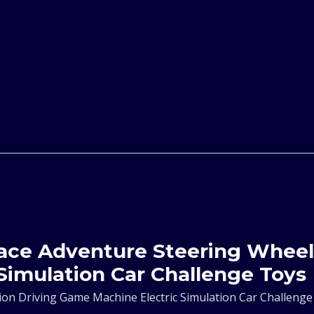
Wheel
Simulation
Driving
Game
Machine
Electric
Simulation
Race Adventure Steering Wheel
Car
Simulation Car Challenge Toys
Challenge
ion Driving Game Machine Electric Simulation Car Challenge