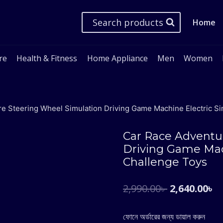
Search products
Home
re
Health & Fitness
Home Appliance
Men
Women
e Steering Wheel Simulation Driving Game Machine Electric Si
Car Race Adventu
Driving Game Mach
Challenge Toys
Original
C
2,990.00
৳
2,640.00
৳
price
p
ফোনে অর্ডারের জন্য ডায়াল করুন