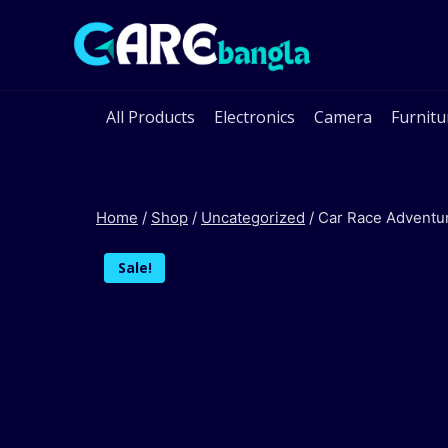
Skip
to
content
All Products
Electronics
Camera
Furnitu
Home
/
Shop
/
Uncategorized
/
Car Race Adventur
Sale!