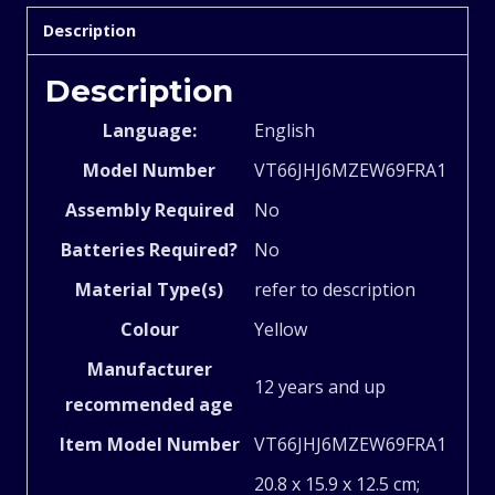
Description
Train
Description
Kids
Language:
‎English
Toys
Model Number
‎VT66JHJ6MZEW69FRA1
Assembly Required
‎No
|
Batteries Required?
‎No
Lighted
Material Type(s)
‎refer to description
Musical
Colour
‎Yellow
Manufacturer
Dog
‎12 years and up
recommended age
Toy,
Item Model Number
‎VT66JHJ6MZEW69FRA1
‎20.8 x 15.9 x 12.5 cm;
Spraying