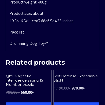
Product weight: 400g
Product size: about
19.5×16.5x11cm/7.68×6.5×4.33 inches
Pack list:
Drumming Dog Toy*1
Related products
Sale!
Sale!
QIYI Magnetic
Self Defense Extendable
intelligence sliding 15
Stick!!
Number puzzle
Original
Current
1,190.00
৳
970.00
৳
Original
Current
790.00
৳
660.00
৳
price
price
price
price
was:
is: