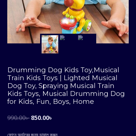
Drumming Dog Kids Toy,Musical
Train Kids Toys | Lighted Musical
Dog Toy, Spraying Musical Train
Kids Toys, Musical Drumming Dog
for Kids, Fun, Boys, Home
Original
Current
990.00
৳
850.00
৳
price
price
ফোনে অর্ডারের জন্য ডায়াল করুন