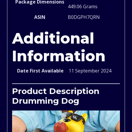
Package Dimensions
449.06 Grams
Musical
ASIN
‎B0DGPH7QRN
Train
Additional
Kids
Information
Toys,
Date First Available
11 September 2024
Musical
Drumming
Product Description
Drumming Dog
Dog
for
Kids,