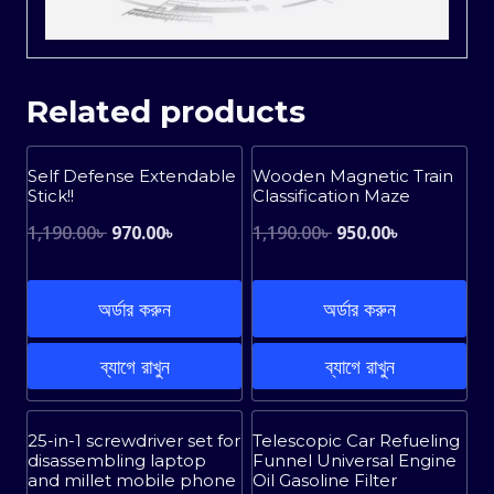
Related products
Sale!
Sale!
Self Defense Extendable
Wooden Magnetic Train
Stick!!
Classification Maze
Original
Current
Original
Current
1,190.00
৳
970.00
৳
1,190.00
৳
950.00
৳
price
price
price
price
was:
is:
was:
is:
অর্ডার করুন
অর্ডার করুন
1,190.00৳ .
970.00৳ .
1,190.00৳ .
950.00৳ .
ব্যাগে রাখুন
ব্যাগে রাখুন
Sale!
Sale!
25-in-1 screwdriver set for
Telescopic Car Refueling
disassembling laptop
Funnel Universal Engine
and millet mobile phone
Oil Gasoline Filter