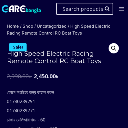
Skip
Search products
to
content
Home
/
Shop
/
Uncategorized
/
High Speed Electric
Racing Remote Control RC Boat Toys
Sale!
High Speed Electric Racing
Remote Control RC Boat Toys
Original
Current
2,990.00
৳
2,450.00
৳
price
price
ফোনে অর্ডারের জন্য ডায়াল করুন
was:
is:
01740239791
2,990.00৳ .
2,450.00৳ .
01740239771
ঢাকায় ডেলিভারি খরচ ৳ 60