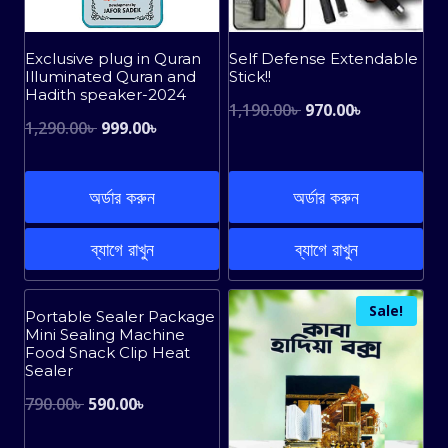
Exclusive plug in Quran
Self Defense Extendable
Illuminated Quran and
Stick!!
Hadith speaker-2024
Original
Current
1,190.00
৳
970.00
৳
Original
Current
1,290.00
৳
999.00
৳
price
price
price
price
was:
is:
was:
is:
অর্ডার করুন
অর্ডার করুন
1,190.00৳ .
970.00৳ .
1,290.00৳ .
999.00৳ .
ব্যাগে রাখুন
ব্যাগে রাখুন
Sale!
Sale!
Portable Sealer Package
Mini Sealing Machine
Food Snack Clip Heat
Sealer
Original
Current
790.00
৳
590.00
৳
price
price