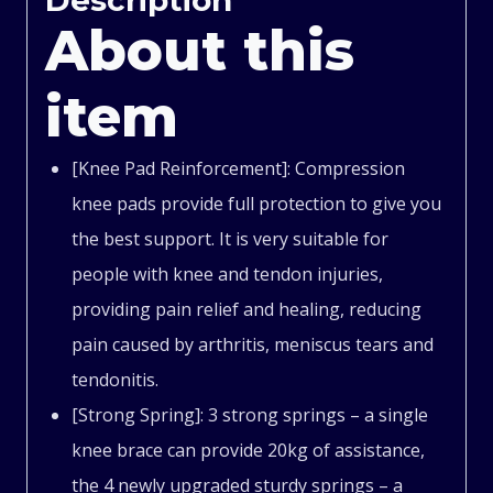
Anti-
About this
Slip
item
Power
[Knee Pad Reinforcement]: Compression
Lift
knee pads provide full protection to give you
Knee
the best support. It is very suitable for
people with knee and tendon injuries,
Booster
providing pain relief and healing, reducing
Walking
pain caused by arthritis, meniscus tears and
tendonitis.
Knee
[Strong Spring]: 3 strong springs – a single
knee brace can provide 20kg of assistance,
Support
the 4 newly upgraded sturdy springs – a