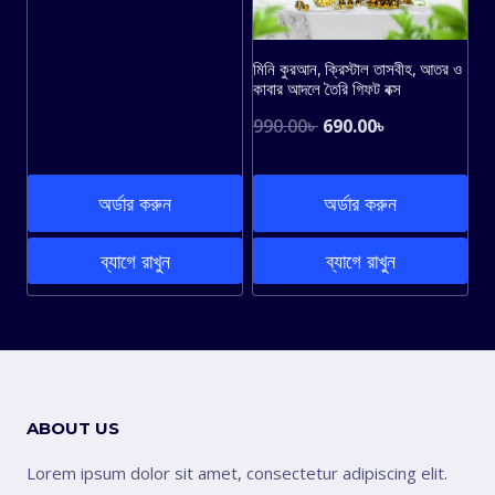
was:
is:
790.00৳ .
590.00৳ .
মিনি কুরআন, ক্রিস্টাল তাসবীহ, আতর ও
কাবার আদলে তৈরি গিফট বক্স
Original
Current
990.00
৳
690.00
৳
price
price
was:
is:
অর্ডার করুন
অর্ডার করুন
990.00৳ .
690.00৳ .
ব্যাগে রাখুন
ব্যাগে রাখুন
ABOUT US
Lorem ipsum dolor sit amet, consectetur adipiscing elit.