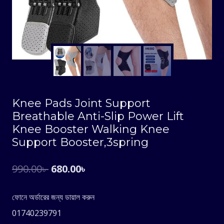
Knee Pads Joint Support
Breathable Anti-Slip Power Lift
Knee Booster Walking Knee
Support Booster,3spring
Original
Current
990.00
৳
680.00
৳
price
price
ফোনে অর্ডারের জন্য ডায়াল করুন
was:
is:
01740239791