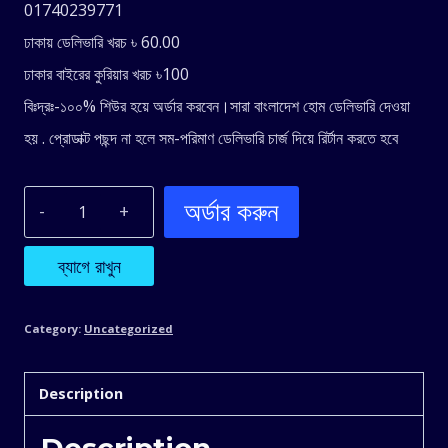
990.00৳ .
680.00৳ .
01740239771
ঢাকায় ডেলিভারি খরচ ৳ 60.00
ঢাকার বাইরের কুরিয়ার খরচ ৳100
বিঃদ্রঃ-১০০% শিউর হয়ে অর্ডার করবেন।সারা বাংলাদেশ হোম ডেলিভারি দেওয়া
হয় . প্রোডাক্ট পছন্দ না হলে সম-পরিমাণ ডেলিভারি চার্জ দিয়ে রির্টান করতে হবে
অর্ডার করুন
Knee
Pads
ব্যাগে রাখুন
Joint
Category:
Uncategorized
Support
Description
Breathable
Description