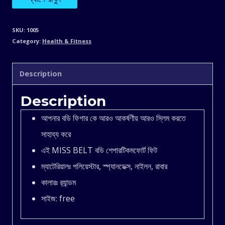
বডি
SKU:
1005
Category:
Health & Fitness
শেপার
quantity
Description
Description
আপনার বডি ফিগার কে আরও আকর্ষণীয় আরও স্লিম করতে
সাহায্য করে
এই MISS BELT বডি শেপারটিকমফোর্ট ফিট
ম্যাটেরিয়ালঃ পলিয়েস্টার, স্প্যানডেক্স, নাইলন, রাবার
কালারঃ র‍্যান্ডম
সাইজ: free