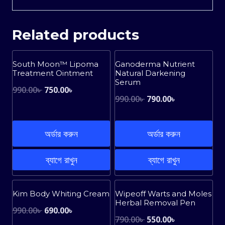
Related products
Sale!
Sale!
South Moon™ Lipoma
Ganoderma Nutrient
Treatment Ointment
Natural Darkening
Serum
Original
Current
990.00
৳
750.00
৳
Original
Current
990.00
৳
790.00
৳
price
price
price
price
was:
is:
was:
is:
অর্ডার করুন
অর্ডার করুন
990.00৳ .
750.00৳ .
990.00৳ .
790.00৳ .
ব্যাগে রাখুন
ব্যাগে রাখুন
Sale!
Sale!
Kim Body Whiting Cream
Wipeoff Warts and Moles
Herbal Removal Pen
Original
Current
990.00
৳
690.00
৳
Original
Current
790.00
৳
550.00
৳