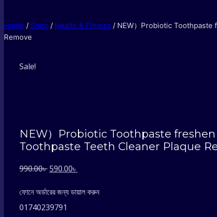
Home
/
Shop
/
Health & Fitness
/
NEW）Probiotic Toothpaste fr
Remove
Sale!
NEW）Probiotic Toothpaste freshen b
Toothpaste Teeth Cleaner Plaque 
Original
Current
990.00
৳
590.00
৳
price
price
ফোনে অর্ডারের জন্য ডায়াল করুন
was:
is:
01740239791
990.00৳ .
590.00৳ .