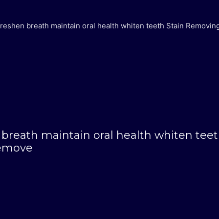
eshen breath maintain oral health whiten teeth Stain Removin
reath maintain oral health whiten tee
Remove