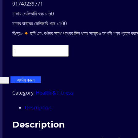
01740239771
ঢাকায় ডেলিভারি খরচ ৳ 60
ঢাকার বাইরের ডেলিভারি খরচ ৳100
বিঃদ্রঃ-
ছবি এবং বর্ণনার সাথে পণ্যের মিল থাকা সত্যেও আপনি পণ্য গ্রহন করতে
NEW）
Probiotic
অর্ডার করুন
Toothpaste
Category:
Health & Fitness
freshen
Description
breath
Description
maintain