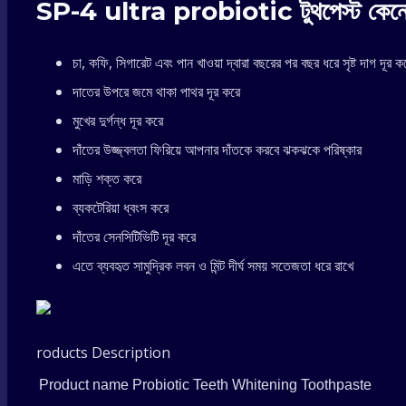
SP-4 ultra probiotic টুথপেস্ট কেনো 
oral
health
চা, কফি, সিগারেট এবং পান খাওয়া দ্বারা বছরের পর বছর ধরে সৃষ্ট দাগ দূর ক
দাতের উপরে জমে থাকা পাথর দূর করে
whiten
মুখের দুর্গন্ধ দূর করে
দাঁতের উজ্জ্বলতা ফিরিয়ে আপনার দাঁতকে করবে ঝকঝকে পরিষ্কার
teeth
মাড়ি শক্ত করে
Stain
ব্যকটেরিয়া ধ্বংস করে
দাঁতের সেনসিটিভিটি দূর করে
Removing
এতে ব্যবহৃত সামুদ্রিক লবন ও মিন্ট দীর্ঘ সময় সতেজতা ধরে রাখে
Sp-
4
roducts Description
Toothpaste
Product name
Probiotic Teeth Whitening Toothpaste