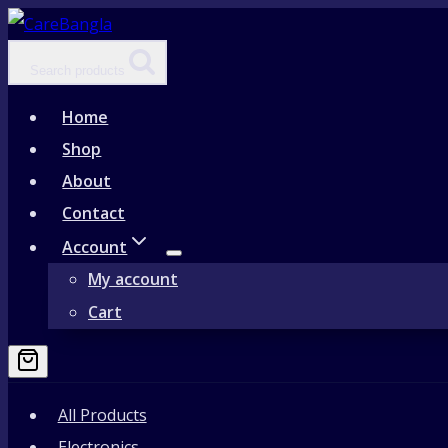
Skip
to
Search products
content
Home
Shop
About
Contact
Account
My account
Cart
All Products
Electronics