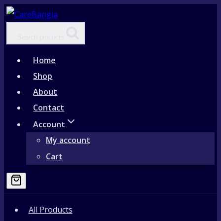
Skip
to
Search products
content
Home
Shop
About
Contact
Account
My account
Cart
All Products