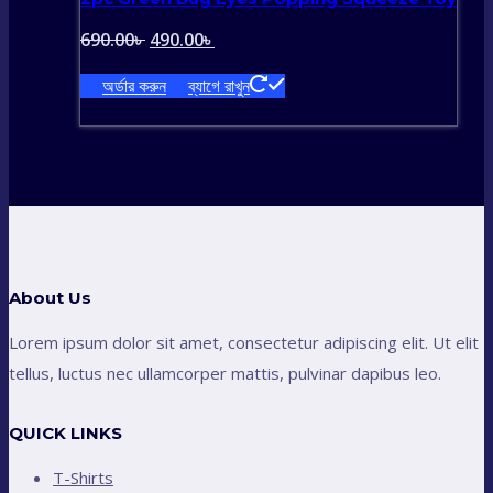
Original
Current
690.00
৳
490.00
৳
price
price
অর্ডার করুন
ব্যাগে রাখুন
was:
is:
690.00৳ .
490.00৳ .
About Us
Lorem ipsum dolor sit amet, consectetur adipiscing elit. Ut elit
tellus, luctus nec ullamcorper mattis, pulvinar dapibus leo.
QUICK LINKS
T-Shirts