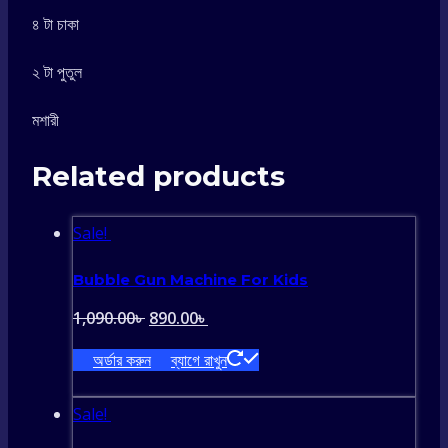
৪ টা চাকা
২ টা পুতুল
মশারী
Related products
Sale!
Bubble Gun Machine For Kids
Original
Current
1,090.00
৳
890.00
৳
price
price
অর্ডার করুন
ব্যাগে রাখুন
was:
is:
1,090.00৳ .
890.00৳ .
Sale!