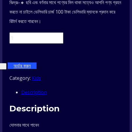
বিঃদ্রঃ-🔸 ছবি এবং বর্ণনার সাথে পণ্যের মিল থাকা সত্যেও আপনি পণ্য গ্রহন
করতে না চাইলে ডেলিভারি চার্জ 100 টাকা ডেলিভারি ম্যানকে প্রদান করে
রিটার্ন করতে পারবেন।
Newborn
Nagin
অর্ডার করুন
Dolna
Category:
Kids
733Vip
Description
Model
Description
Blue
দোলনার সাথে পাবেন
quantity