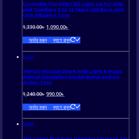
Crocodile Toy with LED Light Up for Kids
and Toddlers 3 to 12 Years Old Boys and
Girls Alligator Toys
Original
Current
1,330.00
৳
1,090.00
৳
price
price
অর্ডার করুন
ব্যাগে রাখুন
was:
is:
1,330.00৳ .
1,090.00৳ .
Sale!
TAPUJI Musical Shark with Light & Music
Animal Simulation Model Bump and Go
Action Toys
Original
Current
1,240.00
৳
990.00
৳
price
price
অর্ডার করুন
ব্যাগে রাখুন
was:
is:
1,240.00৳ .
990.00৳ .
Sale!
2pc Green Bug Eyes Popping Squeeze Toy