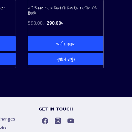
Sale!
Sale!
per
এটি উন্নত মানের উদ্ভাবনী ডিজাইনের মেটাল বডি
চিরুনি।
Original
Current
590.00
৳
290.00
৳
price
price
was:
is:
অর্ডার করুন
590.00৳ .
290.00৳ .
ব্যাগে রাখুন
GET IN TOUCH
changes
vice