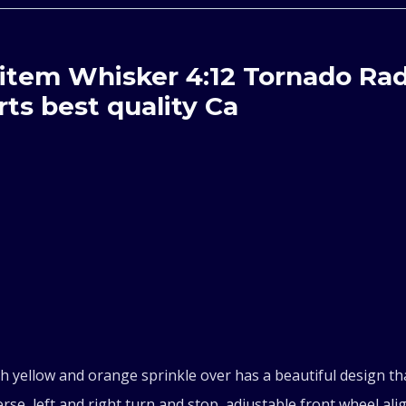
Remote
Control
 item Whisker 4:12 Tornado Rad
Whisker
ts best quality Ca
Racing
Toy
Car
Playing
Toys
Racing
th yellow and orange sprinkle over has a beautiful design tha
rse, left and right turn and stop, adjustable front wheel ali