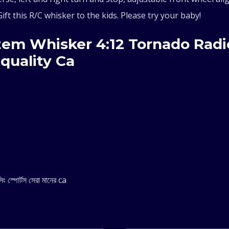
Sports
Gift this R/C whisker to the kids. Please try your baby!
Best
item Whisker 4:12 Tornado Radi
Quality
quality Ca
Car
quantity
সিং স্পোর্টস সেরা মানের ca