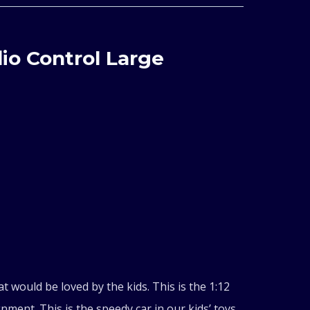
io Control Large
t would be loved by the kids. This is the 1:12
gnment. This is the speedy car in our kids’ toys