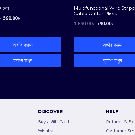
Sale!
ং জেল
Multifunctional Wire Strip
Cable Cutter Pliers
Original
Current
৳
590.00
৳
Original
Current
1,690.00
৳
790.00
৳
price
price
price
price
was:
is:
was:
is:
অর্ডার করুন
অর্ডার করুন
990.00৳ .
590.00৳ .
1,690.00৳ .
790.00৳ .
ব্যাগে রাখুন
ব্যাগে রাখুন
S
DISCOVER
HELP
Buy a Gift Card
Returns & Ex
Wishlist
Customer Ser