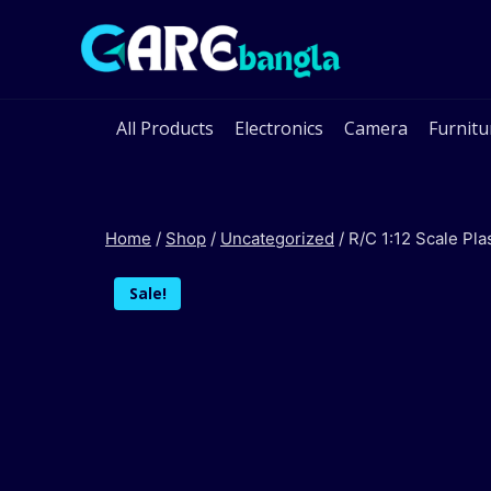
Skip
to
content
All Products
Electronics
Camera
Furnitu
Home
/
Shop
/
Uncategorized
/
R/C 1:12 Scale Pl
Sale!