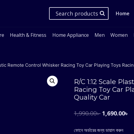
Search products
Home
re
Health & Fitness
Home Appliance
Men
Women
astic Remote Control Whisker Racing Toy Car Playing Toys Racin
R/C 1:12 Scale Pla
Racing Toy Car Pl
Quality Car
Original
C
1,990.00
৳
1,690.00
৳
price
p
ফোনে অর্ডারের জন্য ডায়াল করুন