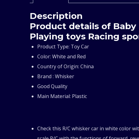
Description
Product details of Baby
Playing toys Racing spor
Product Type: Toy Car
Color: White and Red
Country of Origin: China
Brand : Whisker
Good Quality
Main Material: Plastic
Check this R/C whisker car in white color wi
scale R/C with the functions of forward, reve