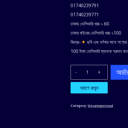
was:
is
01740239791
1,990.00৳ .
1,
01740239771
ঢাকায় ডেলিভারি খরচ ৳ 60
ঢাকার বাইরের ডেলিভারি খরচ ৳100
বিঃদ্রঃ-
ছবি এবং বর্ণনার সাথে পণ্যে
100 টাকা ডেলিভারি ম্যানকে প্রদান করে
অর্ড
R/C
1:12
ব্যাগে রাখুন
Scale
Category:
Uncategorized
Plastic