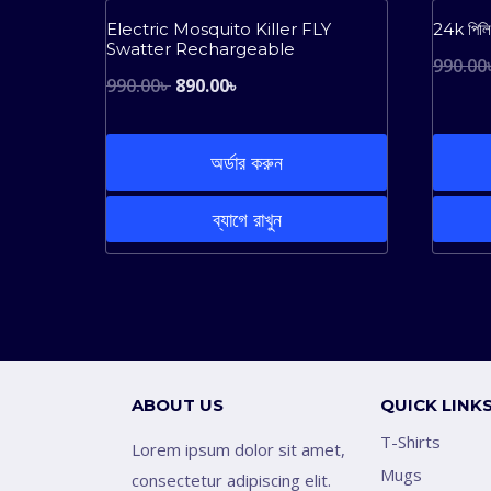
Sale!
Electric Mosquito Killer FLY
24k পিলি
Swatter Rechargeable
990.00
Original
Current
990.00
৳
890.00
৳
price
price
was:
is:
অর্ডার করুন
990.00৳ .
890.00৳ .
ব্যাগে রাখুন
ABOUT US
QUICK LINK
T-Shirts
Lorem ipsum dolor sit amet,
Mugs
consectetur adipiscing elit.