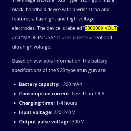
The image shows a “928 Type” stun gun.
It is a
with
black, handheld device with a wrist strap and
Flashlight
features a flashlight and high-voltage
electrodes.
The device is labeled “
980000K VOLT
”
quantity
and “MADE IN USA.”
It uses direct current and
ultrahigh voltage.
Based on available information, the battery
specifications of the 928 type stun gun are:
Battery capacity:
1200 mAh
Consumption current:
Less than 1.9 A
Charging time:
1-4 hours
Input voltage:
220-240 V
Output pulse voltage:
300 V