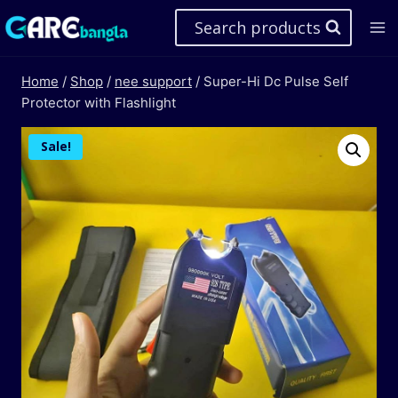
Skip
Search products
to
content
Home
/
Shop
/
nee support
/
Super-Hi Dc Pulse Self
Protector with Flashlight
Sale!