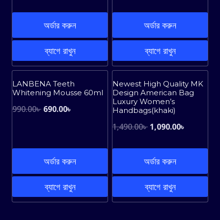
price
price
was:
is:
was:
is:
অর্ডার করুন
অর্ডার করুন
1,190.00৳ .
970.00৳ .
1,690.00৳ .
790.00৳ .
ব্যাগে রাখুন
ব্যাগে রাখুন
Sale!
Sale!
LANBENA Teeth
Newest High Quality MK
Whitening Mousse 60ml
Design American Bag
Luxury Women’s
Original
Current
990.00
৳
690.00
৳
Handbags(khaki)
price
price
Original
Current
1,490.00
৳
1,090.00
৳
was:
is:
price
price
990.00৳ .
690.00৳ .
was:
is:
অর্ডার করুন
অর্ডার করুন
1,490.00৳ .
1,090.00৳ 
ব্যাগে রাখুন
ব্যাগে রাখুন