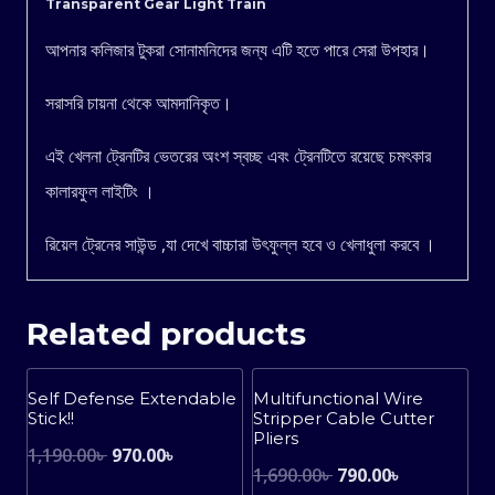
Transparent Gear Light Train
আপনার কলিজার টুকরা সোনামনিদের জন্য এটি হতে পারে সেরা উপহার।
সরাসরি চায়না থেকে আমদানিকৃত।
এই খেলনা ট্রেনটির ভেতরের অংশ স্বচ্ছ এবং ট্রেনটিতে রয়েছে চমৎকার
কালারফুল লাইটিং ।
রিয়েল ট্রেনের সাউন্ড ,যা দেখে বাচ্চারা উৎফুল্ল হবে ও খেলাধুলা করবে ।
Related products
Sale!
Sale!
Self Defense Extendable
Multifunctional Wire
Stick!!
Stripper Cable Cutter
Pliers
Original
Current
1,190.00
৳
970.00
৳
Original
Current
1,690.00
৳
790.00
৳
price
price