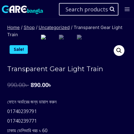
Skip
Search products
to
content
Home
/
Shop
/
Uncategorized
/
Transparent Gear Light
Train
Sale!
Transparent Gear Light Train
Original
Current
990.00
৳
890.00
৳
price
price
ফোনে অর্ডারের জন্য ডায়াল করুন
was:
is:
01740239791
990.00৳ .
890.00৳ .
01740239771
ঢাকায় ডেলিভারি খরচ ৳ 60