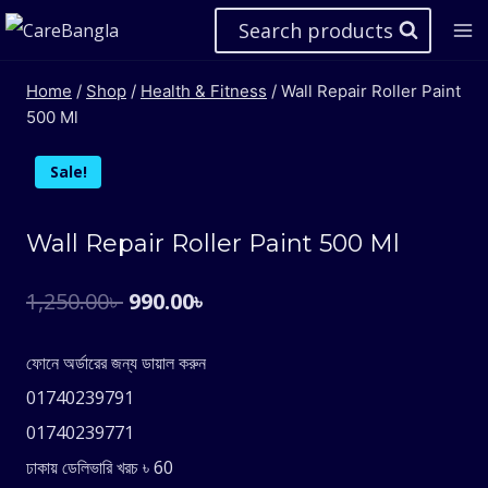
Skip
Search products
to
content
Home
/
Shop
/
Health & Fitness
/
Wall Repair Roller Paint
500 Ml
Sale!
Wall Repair Roller Paint 500 Ml
Original
Current
1,250.00
৳
990.00
৳
price
price
ফোনে অর্ডারের জন্য ডায়াল করুন
was:
is:
01740239791
1,250.00৳ .
990.00৳ .
01740239771
ঢাকায় ডেলিভারি খরচ ৳ 60