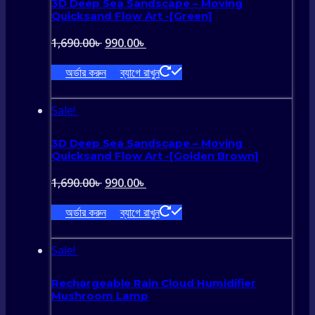
3D Deep Sea Sandscape – Moving
Quicksand Flow Art -[Green]
Original
Current
1,690.00
৳
990.00
৳
price
price
অর্ডার করুন
ব্যাগে রাখুন
was:
is:
1,690.00৳ .
990.00৳ .
Sale!
3D Deep Sea Sandscape – Moving
Quicksand Flow Art -[Golden Brown]
Original
Current
1,690.00
৳
990.00
৳
price
price
অর্ডার করুন
ব্যাগে রাখুন
was:
is:
1,690.00৳ .
990.00৳ .
Sale!
Rechargeable Rain Cloud Humidifier
Mushroom Lamp