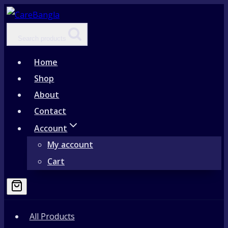
Skip
to
Search products
content
Home
Shop
About
Contact
Account
My account
Cart
All Products