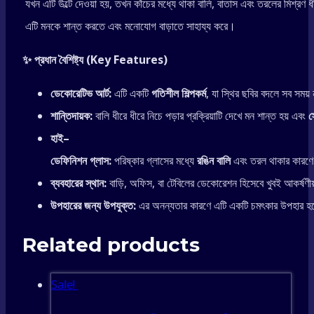
যখন এটি উল্টে দেওয়া হয়, তখন কাঁচের মধ্যে থাকা বালি, বাতাস এবং তরলের মিশ্রণ 
Flow
এটি মনকে শান্ত করতে এবং মনোযোগ বাড়াতে সাহায্য করে।
Art
✨
প্রধান
বৈশিষ্ট্য
(Key Features)
-
ডেকোরেটিভ
আর্ট
:
এটি একটি
গতিশীল
শিল্পকর্ম
, যা স্থির ছবির বদলে সব সময়
শান্তিদায়ক
:
বালি ধীরে ধীরে নিচে পড়ার প্রক্রিয়াটি দেখে মন শান্ত হয় এবং
স
[Red]
হাই
–
ডেফিনিশন
গ্লাস
:
পরিষ্কার গ্লাসের মধ্যে
রঙিন
বালি
এবং তরল থাকার কারণে গ
quantity
ব্যবহারের
স্থান
:
বাড়ি, অফিস, বা টেবিলের ডেকোরেশন হিসেবে খুবই আকর্ষণী
উপহারের
জন্য
উপযুক্ত
:
এর অনন্যতার কারণে এটি একটি চমৎকার উপহার হ
Related products
Sale!