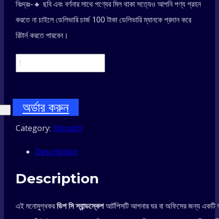
বিঃদ্রঃ-🔸 ছবি এবং বর্ণনার সাথে পণ্যের মিল থাকা সত্যেও আপনি পণ্য গ্রহন
করতে না চাইলে ডেলিভারি চার্জ 100 টাকা ডেলিভারি ম্যানকে প্রদান করে
রিটার্ন করতে পারবেন।
3D
Deep
অর্ডার করুন
Sea
Category:
Shopich
Sandscape
Description
–
Description
Moving
এই মনোমুগ্ধকর
ডিপ
সি
স্যান্ডস্কেপ
আর্টপিসটি আপনার ঘর বা অফিসের জন্য একটি 
Quicksand